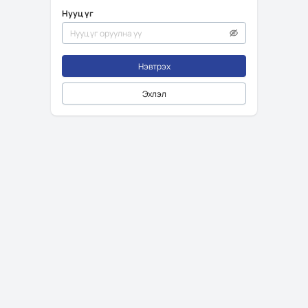
Нууц үг
Нэвтрэх
Эхлэл