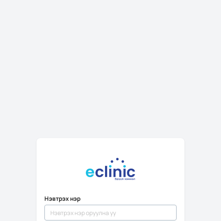
Нэвтрэх нэр