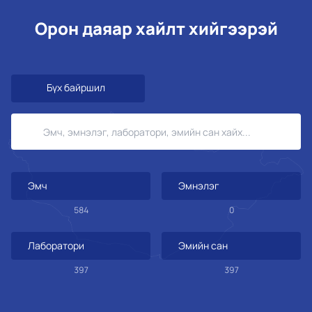
Орон даяар хайлт хийгээрэй
Бүх байршил
Эмч
Эмнэлэг
584
0
Лаборатори
Эмийн сан
397
397