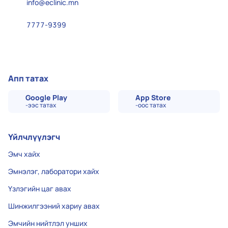
info@eclinic.mn
7777-9399
Апп татах
Google Play
App Store
-ээс татах
-оос татах
Үйлчлүүлэгч
Эмч хайх
Эмнэлэг, лаборатори хайх
Үзлэгийн цаг авах
Шинжилгээний хариу авах
Эмчийн нийтлэл унших