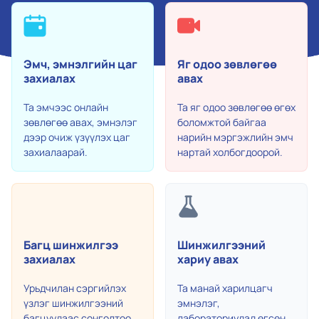
Эмч, эмнэлгийн цаг
Яг одоо зөвлөгөө
захиалах
авах
Та эмчээс онлайн
Та яг одоо зөвлөгөө өгөх
зөвлөгөө авах, эмнэлэг
боломжтой байгаа
дээр очиж үзүүлэх цаг
нарийн мэргэжлийн эмч
захиалаарай.
нартай холбогдоорой.
Багц шинжилгээ
Шинжилгээний
захиалах
хариу авах
Урьдчилан сэргийлэх
Та манай харилцагч
үзлэг шинжилгээний
эмнэлэг,
багцуудаас сонголтоо
лабораториудад өгсөн