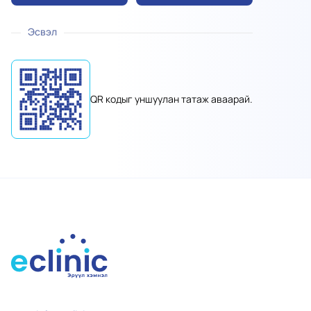
Эсвэл
QR кодыг уншуулан татаж аваарай.