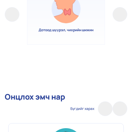
Дотоод шүүрэл, чихрийн шижин
Онцлох эмч нар
Бүгдийг харах