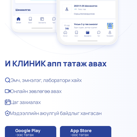
И КЛИНИК апп татаж авах
Эмч, эмнэлэг, лаборатори хайх
Онлайн зөвлөгөө авах
Цаг захиалах
Мэдээллийн аюулгүй байдлыг хангасан
Google Play
App Store
-ээс татах
-оос татах