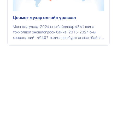
Цочмог мухар олгойн үрэвсэл
Монголд улсад 2024 оны байдлаар 4341 шинэ
тохиолдол оношлогдсон байна. 2015-2024 оны
хооронд нийт 49407 тохиолдол бүртгэгдсэн байна.
Мухар олгой нь бүдүүн гэдэсний нэг хэсэг ба мухар
олгойн үрэвсэж, хагарах нь амь насанд аюултай.
Мухар олгойн үрэвслийн үед ямар шинж тэмдэг
илэрдэг вэ? Хэвли