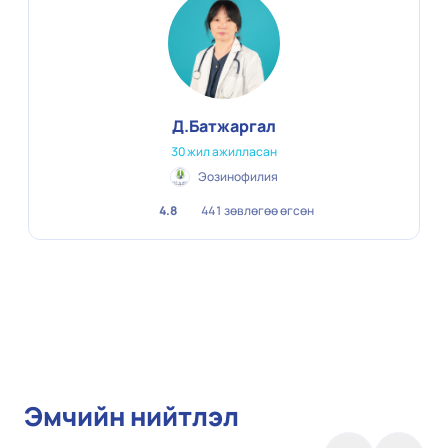
Х.Оюун Хүүхдийн эмч
13 жил ажилласан
Интермед эмнэлэг - Төв эмнэлэг
4.9
400 зөвлөгөө өгсөн
Эмчийн нийтлэл