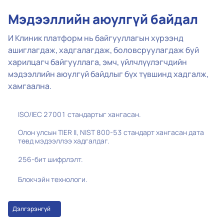
Мэдээллийн аюулгүй байдал
И Клиник платформ нь байгууллагын хүрээнд
ашиглагдаж, хадгалагдаж, боловсруулагдаж буй
харилцагч байгууллага, эмч, үйлчлүүлэгчдийн
мэдээллийн аюулгүй байдлыг бүх түвшинд хадгалж,
хамгаална.
ISO/IEC 27001 стандартыг хангасан.
Олон улсын TIER II, NIST 800-53 стандарт хангасан дата
төвд мэдээллээ хадгалдаг.
256-бит шифрлэлт.
Блокчэйн технологи.
Дэлгэрэнгүй