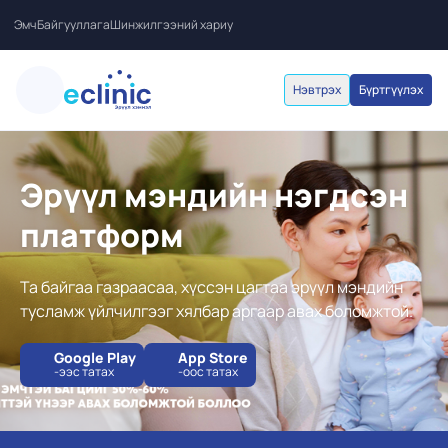
Эмч
Байгууллага
Шинжилгээний хариу
Нэвтрэх
Бүртгүүлэх
Эрүүл мэндийн нэгдсэн
платформ
Та байгаа газраасаа, хүссэн цагтаа эрүүл мэндийн
тусламж үйлчилгээг хялбар аргаар авах боломжтой.
Google Play
App Store
-ээс татах
-оос татах