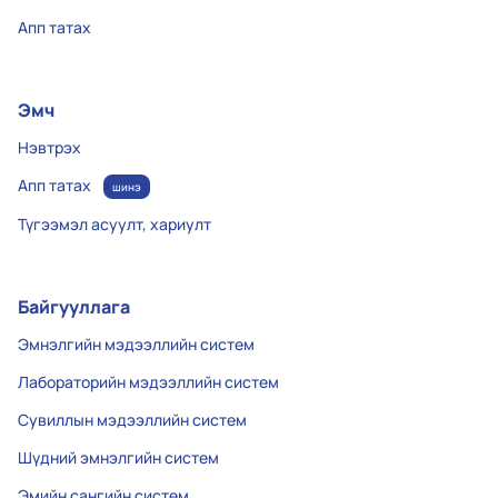
Апп татах
Эмч
Нэвтрэх
Апп татах
шинэ
Түгээмэл асуулт, хариулт
Байгууллага
Эмнэлгийн мэдээллийн систем
Лабораторийн мэдээллийн систем
Сувиллын мэдээллийн систем
Шүдний эмнэлгийн систем
Эмийн сангийн систем