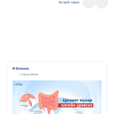
Бүгдийг харах
И Клиник
1 сарын өмнө