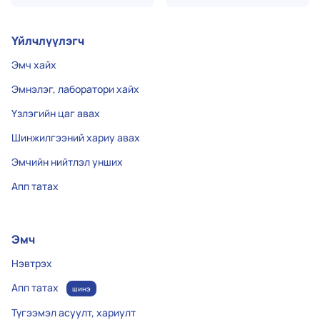
Үйлчлүүлэгч
Эмч хайх
Эмнэлэг, лаборатори хайх
Үзлэгийн цаг авах
Шинжилгээний хариу авах
Эмчийн нийтлэл унших
Апп татах
Эмч
Нэвтрэх
Апп татах
шинэ
Түгээмэл асуулт, хариулт