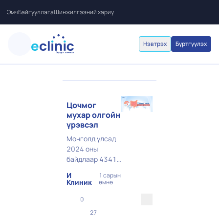
Эмч
Байгууллага
Шинжилгээний хариу
Нэвтрэх
Бүртгүүлэх
Цочмог
мухар олгойн
үрэвсэл
Монголд улсад
2024 оны
байдлаар 4341
шинэ тохиолдол
И
1 сарын
оношлогдсон
Клиник
өмнө
байна. 2015-
0
2024 оны
хооронд нийт
27